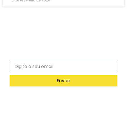
9 de fevereiro de 2024
Newsletter
Inscreva-se na nossa newsletter e recebe
notícias exclusivas!
Enviar
Entre em contato com a