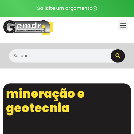
Solicite um orçamento
Sobre a Gemdra
mineração e
geotecnia