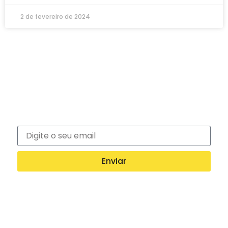
2 de fevereiro de 2024
Newsletter
Inscreva-se na nossa newsletter e recebe
notícias exclusivas!
Enviar