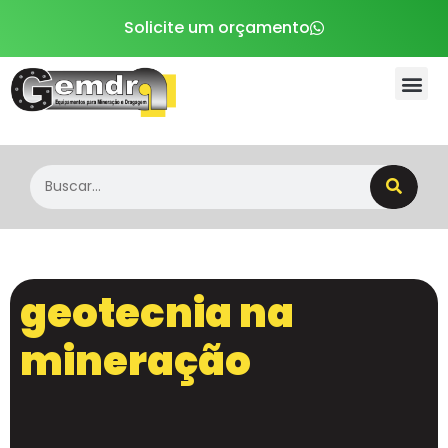
Solicite um orçamento
Sobre a Gemdra
geotecnia na
mineração