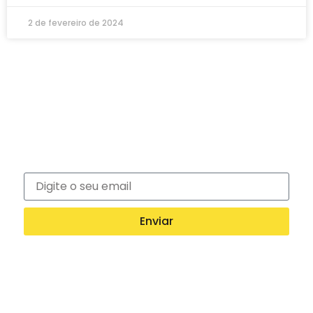
2 de fevereiro de 2024
Newsletter
Inscreva-se na nossa newsletter e recebe
notícias exclusivas!
Enviar