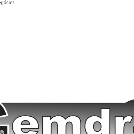
egócio!