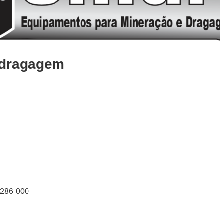
 dragagem
4286-000