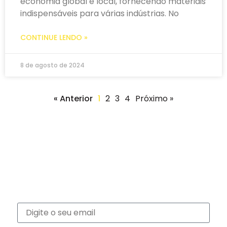
economia global e local, fornecendo materiais
indispensáveis para várias indústrias. No
CONTINUE LENDO »
8 de agosto de 2024
« Anterior
1
2
3
4
Próximo »
Newsletter
Inscreva-se na nossa newsletter e recebe
notícias exclusivas!